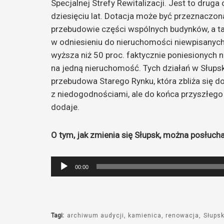
Specjalnej Strefy Rewitalizacji. Jest to dru
dziesięciu lat. Dotacja może być przeznaczon
przebudowie części wspólnych budynków, a tak
w odniesieniu do nieruchomości niewpisanych
wyższa niż 50 proc. faktycznie poniesionych na
na jedną nieruchomość. Tych działań w Słups
przebudowa Starego Rynku, która zbliża się do 
z niedogodnościami, ale do końca przyszłego
dodaje.
O tym, jak zmienia się Słupsk, można posłucha
Odtwarzacz
00:00
plików
dźwiękowych
Tagi:
archiwum audycji
kamienica
renowacja
Słups