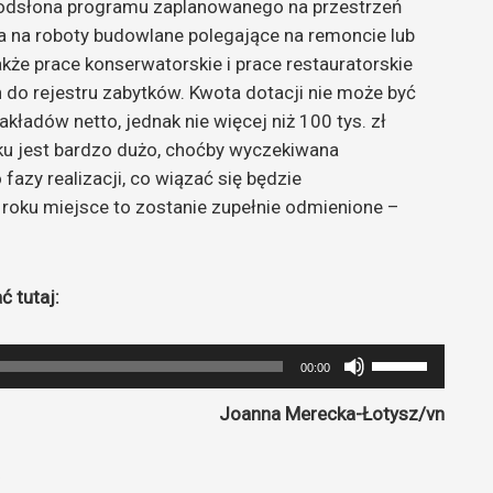
ga odsłona programu zaplanowanego na przestrzeń
a na roboty budowlane polegające na remoncie lub
że prace konserwatorskie i prace restauratorskie
 do rejestru zabytków. Kwota dotacji nie może być
kładów netto, jednak nie więcej niż 100 tys. zł
ku jest bardzo dużo, choćby wyczekiwana
fazy realizacji, co wiązać się będzie
 roku miejsce to zostanie zupełnie odmienione –
ć tutaj:
Używaj
00:00
strzałek
Joanna Merecka-Łotysz/vn
do
góry
oraz
k