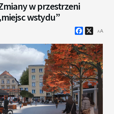
 Zmiany w przestrzeni
 „miejsc wstydu”
Faceboo
X
A
A