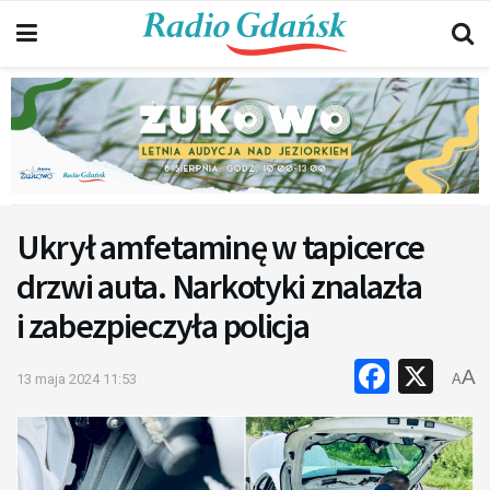
Ukrył amfetaminę w tapicerce
drzwi auta. Narkotyki znalazła
i zabezpieczyła policja
Faceb
X
A
13 maja 2024 11:53
A