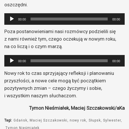
oszczędni.
Odtwarzacz
00:00
00:00
plików
Poza postanowieniami nasi rozmówcy podzielili się
dźwiękowych
z nami również tym, czego oczekują w nowym roku,
na co liczą i o czym marzą.
Odtwarzacz
00:00
00:00
plików
Nowy rok to czas sprzyjający refleksji i planowaniu
dźwiękowych
przyszłości, a nowe cele mogą być początkiem
pozytywnych zmian – czego życzymy i sobie,
i wszystkim naszym słuchaczom.
Tymon Nieśmiałek, Maciej Szczakowski/aKa
Tagi:
Gdańsk
Maciej Szczakowski
nowy rok
Słupsk
Sylwester
Tymon Nieśmiałek