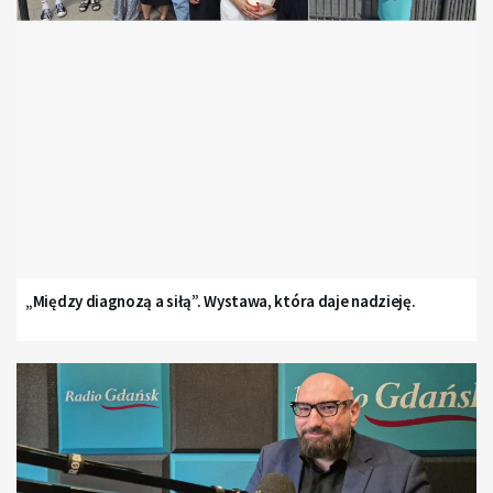
„Między diagnozą a siłą”. Wystawa, która daje nadzieję.