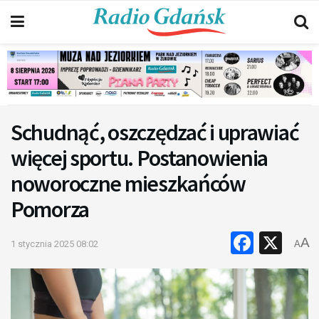
Schudnąć, oszczędzać i uprawiać
więcej sportu. Postanowienia
noworoczne mieszkańców
Pomorza
Faceb
X
A
1 stycznia 2025 08:02
A