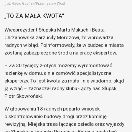
(fot. Radio Gdańsk/Przemysław Woś)
„TO ZA MAŁA KWOTA”
Wiceprezydent Słupska Marta Makuch i Beata
Chrzanowska zarzuciły Morozowi, że wprowadza
radnych w błąd. Poinformowały, że w budżecie miasta
zostaną zabezpieczone środki na pracę ekspertów.
– Za 30 tysięcy złotych możemy wyremontować
łazienkę w domu, a nie zamówić specjalistyczne
ekspertyzy. To jest kwota za mała i nie wiadomo, skąd
ją wziąć – zaznaczał radny klubu Łączy nas Słupsk
Piotr Skowroński.
W głosowaniu 18 radnych poparło wniosek
o skontrolowanie budowy drogi przez komisję
rewizyjną. Miejska trasa łącząca osiedla oraz wyjazdy
ze Słupska w kierunku Poznania i Bytowa miała być