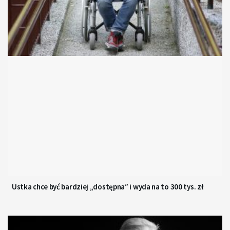
Ustka chce być bardziej „dostępna” i wyda na to 300 tys. zł