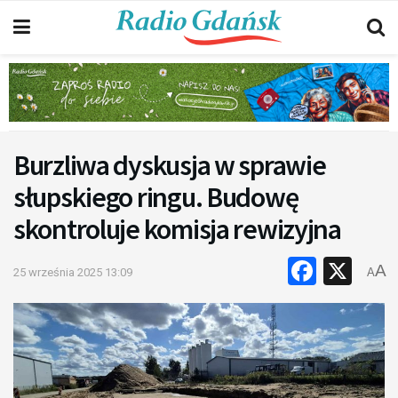
Burzliwa dyskusja w sprawie
słupskiego ringu. Budowę
skontroluje komisja rewizyjna
Faceb
X
A
25 września 2025 13:09
A