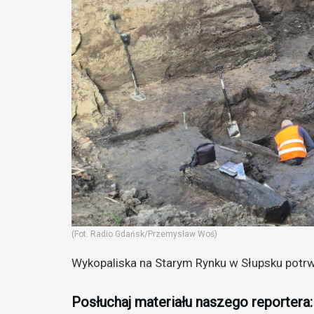
(Fot. Radio Gdańsk/Przemysław Woś)
Wykopaliska na Starym Rynku w Słupsku potrw
Posłuchaj materiału naszego reportera: