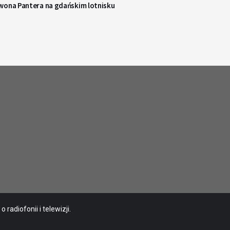
wona Pantera na gdańskim lotnisku
radiofonii i telewizji.