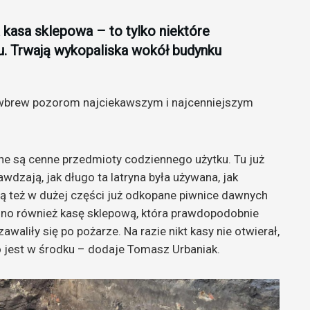
a kasa sklepowa – to tylko niektóre
u. Trwają wykopaliska wokół budynku
, wbrew pozorom najciekawszym i najcenniejszym
ne są cenne przedmioty codziennego użytku. Tu już
wdzają, jak długo ta latryna była używana, jak
Są też w dużej części już odkopane piwnice dawnych
ono również kasę sklepową, która prawdopodobnie
waliły się po pożarze. Na razie nikt kasy nie otwierał,
o jest w środku – dodaje Tomasz Urbaniak.