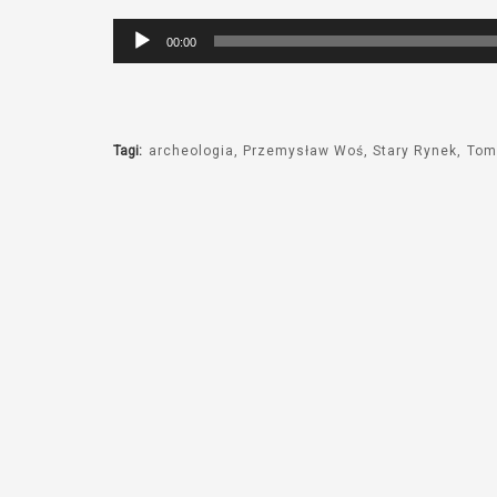
Odtwarzacz
00:00
plików
dźwiękowych
Tagi:
archeologia
Przemysław Woś
Stary Rynek
Tom