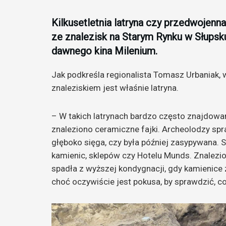
Kilkusetletnia latryna czy przedwojenn
ze znalezisk na Starym Rynku w Słupsk
dawnego kina Milenium.
Jak podkreśla regionalista Tomasz Urbaniak
znaleziskiem jest właśnie latryna.
– W takich latrynach bardzo często znajdowa
znaleziono ceramiczne fajki. Archeolodzy spra
głęboko sięga, czy była później zasypywana. 
kamienic, sklepów czy Hotelu Munds. Znalezi
spadła z wyższej kondygnacji, gdy kamienice za
choć oczywiście jest pokusa, by sprawdzić, c