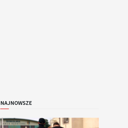
k
NAJNOWSZE