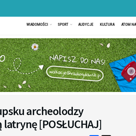
WIADOMOŚCI
SPORT
AUDYCJE
KULTURA
ATOM N
upsku archeolodzy
ią latrynę [POSŁUCHAJ]