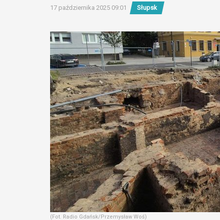
17 października 2025 09:01
Słupsk
(Fot. Radio Gdańsk/Przemysław Woś)