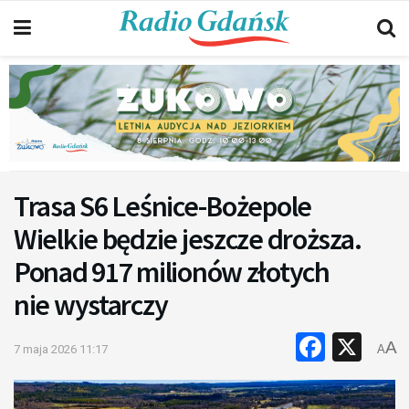
Trasa S6 Leśnice-Bożepole
Wielkie będzie jeszcze droższa.
Ponad 917 milionów złotych
nie wystarczy
Faceb
X
A
7 maja 2026 11:17
A