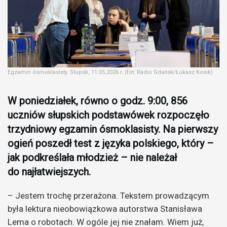
Egzamin ósmoklasisty. Słupsk, 11.05.2026 r. (fot. Radio Gdańsk/Łukasz Kosik)
W poniedziałek, równo o godz. 9:00, 856
uczniów słupskich podstawówek rozpoczęło
trzydniowy egzamin ósmoklasisty. Na pierwszy
ogień poszedł test z języka polskiego, który –
jak podkreślała młodzież – nie należał
do najłatwiejszych.
– Jestem trochę przerażona. Tekstem prowadzącym
była lektura nieobowiązkowa autorstwa Stanisława
Lema o robotach. W ogóle jej nie znałam. Wiem już,