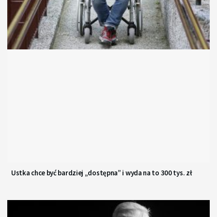
Ustka chce być bardziej „dostępna” i wyda na to 300 tys. zł