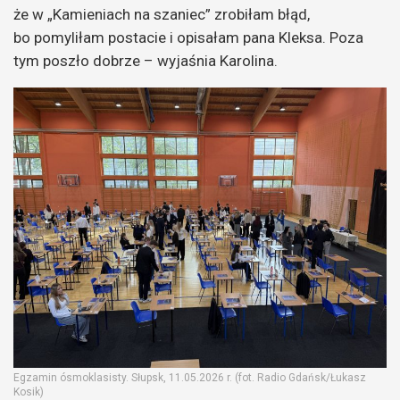
że w „Kamieniach na szaniec” zrobiłam błąd,
bo pomyliłam postacie i opisałam pana Kleksa. Poza
tym poszło dobrze – wyjaśnia Karolina.
Egzamin ósmoklasisty. Słupsk, 11.05.2026 r. (fot. Radio Gdańsk/Łukasz
Kosik)