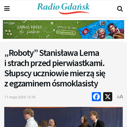
„Roboty” Stanisława Lema
i strach przed pierwiastkami.
Słupscy uczniowie mierzą się
z egzaminem ósmoklasisty
Faceb
X
A
11 maja 2026 15:16
A