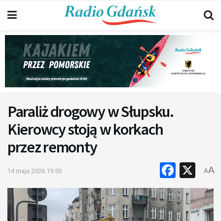
Paraliż drogowy w Słupsku.
Kierowcy stoją w korkach
przez remonty
Faceb
X
A
14 maja 2026 19:50
A