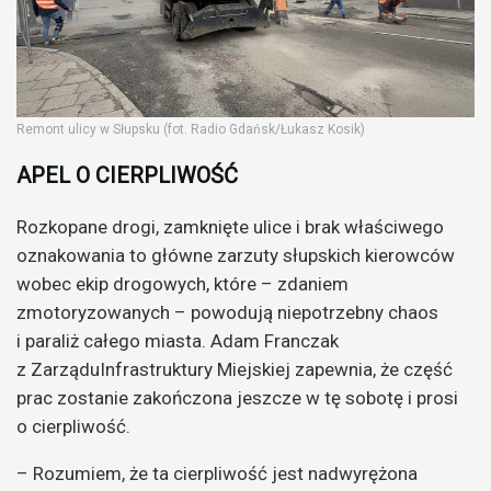
Remont ulicy w Słupsku (fot. Radio Gdańsk/Łukasz Kosik)
APEL O CIERPLIWOŚĆ
Rozkopane drogi, zamknięte ulice i brak właściwego
oznakowania to główne zarzuty słupskich kierowców
wobec ekip drogowych, które – zdaniem
zmotoryzowanych – powodują niepotrzebny chaos
i paraliż całego miasta. Adam Franczak
z ZarząduInfrastruktury Miejskiej zapewnia, że część
prac zostanie zakończona jeszcze w tę sobotę i prosi
o cierpliwość.
– Rozumiem, że ta cierpliwość jest nadwyrężona