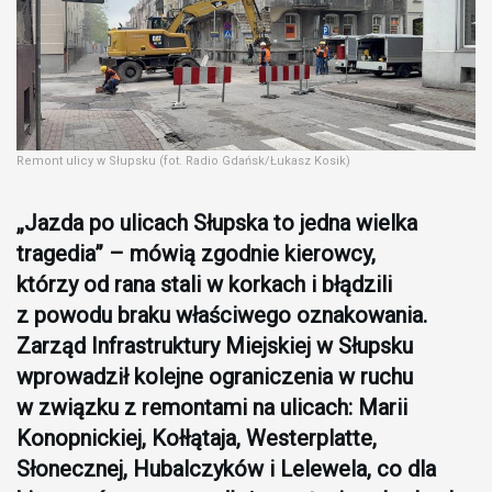
Remont ulicy w Słupsku (fot. Radio Gdańsk/Łukasz Kosik)
„Jazda po ulicach Słupska to jedna wielka
tragedia” – mówią zgodnie kierowcy,
którzy od rana stali w korkach i błądzili
z powodu braku właściwego oznakowania.
Zarząd Infrastruktury Miejskiej w Słupsku
wprowadził kolejne ograniczenia w ruchu
w związku z remontami na ulicach: Marii
Konopnickiej, Kołłątaja, Westerplatte,
Słonecznej, Hubalczyków i Lelewela, co dla