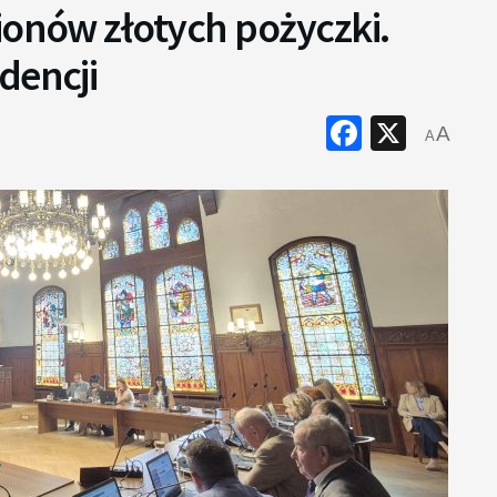
ionów złotych pożyczki.
dencji
Faceboo
X
A
A