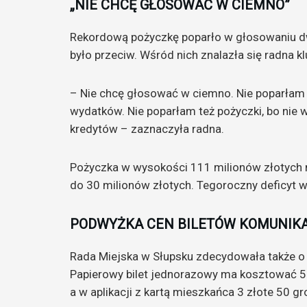
„NIE CHCĘ GŁOSOWAĆ W CIEMNO”
Rekordową pożyczkę poparło w głosowaniu dwu
było przeciw. Wśród nich znalazła się radna k
– Nie chcę głosować w ciemno. Nie poparła
wydatków. Nie poparłam też pożyczki, bo nie w
kredytów – zaznaczyła radna.
Pożyczka w wysokości 111 milionów złotych 
do 30 milionów złotych. Tegoroczny deficyt 
PODWYŻKA CEN BILETÓW KOMUNIKA
Rada Miejska w Słupsku zdecydowała także o 
Papierowy bilet jednorazowy ma kosztować 5 z
a w aplikacji z kartą mieszkańca 3 złote 50 gr