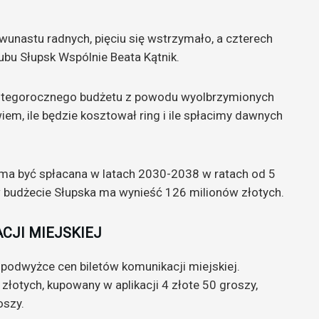
nastu radnych, pięciu się wstrzymało, a czterech
lubu Słupsk Wspólnie Beata Kątnik.
m tegorocznego budżetu z powodu wyolbrzymionych
iem, ile będzie kosztował ring i ile spłacimy dawnych
ma być spłacana w latach 2030-2038 w ratach od 5
w budżecie Słupska ma wynieść 126 milionów złotych.
CJI MIEJSKIEJ
podwyżce cen biletów komunikacji miejskiej.
łotych, kupowany w aplikacji 4 złote 50 groszy,
oszy.