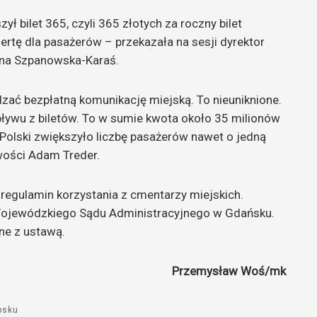
ył bilet 365, czyli 365 złotych za roczny bilet
ertę dla pasażerów – przekazała na sesji dyrektor
lina Szpanowska-Karaś.
ć bezpłatną komunikację miejską. To nieuniknione.
ływu z biletów. To w sumie kwota około 35 milionów
 Polski zwiększyło liczbę pasażerów nawet o jedną
iwości Adam Treder.
regulamin korzystania z cmentarzy miejskich.
 Wojewódzkiego Sądu Administracyjnego w Gdańsku.
ne z ustawą.
Przemysław Woś/mk
psku