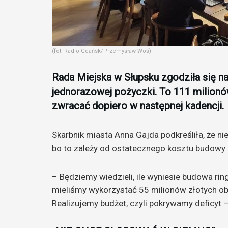
(fot. Radio Gdańsk/Przemysław Woś)
Rada Miejska w Słupsku zgodziła się na
jednorazowej pożyczki. To 111 milion
zwracać dopiero w następnej kadencji.
Skarbnik miasta Anna Gajda podkreśliła, że ni
bo to zależy od ostatecznego kosztu budowy 
– Będziemy wiedzieli, ile wyniesie budowa rin
mieliśmy wykorzystać 55 milionów złotych obl
Realizujemy budżet, czyli pokrywamy deficyt 