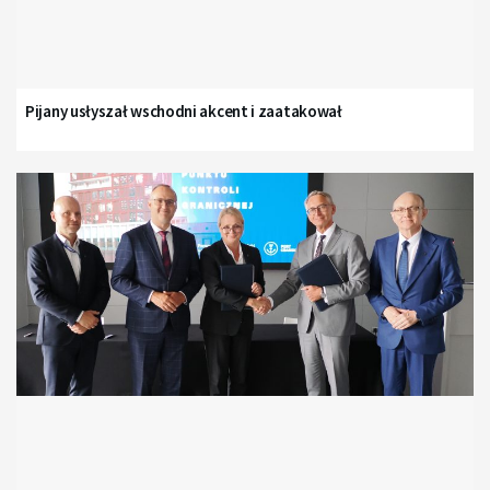
Pijany usłyszał wschodni akcent i zaatakował