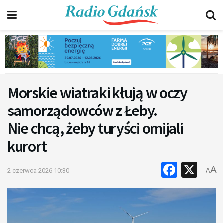
Morskie wiatraki kłują w oczy
samorządowców z Łeby.
Nie chcą, żeby turyści omijali
kurort
Faceb
X
A
2 czerwca 2026 10:30
A