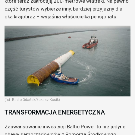
które teraz zakłócają 200-metrowe wiatraki. Na pewno
część turystów wybierze inny, bardziej przyjazny dla
oka krajobraz – wyjaśnia właścicielka pensjonatu.
(fot. Radio Gdańsk/Łukasz Kosik)
TRANSFORMACJA ENERGETYCZNA
Zaawansowanie inwestycji Baltic Power to nie jedyne
obawy samorządowców z Pomorza Środkowego,