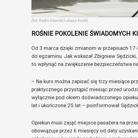
(fot. Radio Gdańsk/Łukasz Kosik)
ROŚNIE POKOLENIE ŚWIADOMYCH 
Od 3 marca dzięki zmianom w przepisach 17-
do egzaminu. Jak wskazał Zbigniew Sędzicki, 
to wpłynąć na zwiększenie bezpieczeństwa n
– Na kurs można zapisać się trzy miesiące 
praktycznego przystąpić miesiąc przed urod
wyłącznie pod okiem doświadczonego opiekuna
lat i ukończone 25 lat – poinformował Sędzick
Opiekun musi zająć miejsce pasażera na prze
obowiązuje przez 6 miesięcy od daty uzyskani