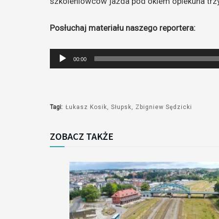
szkoleniowców jazda pod okiem opiekuna trzy
Posłuchaj materiału naszego reportera:
Odtwarzacz
00:00
plików
dźwiękowych
Tagi:
Łukasz Kosik
Słupsk
Zbigniew Sędzicki
ZOBACZ TAKŻE