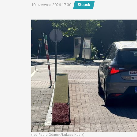
10 czerwca 2026 17:30
Słupsk
(fot. Radio Gdańsk/Łukasz Kosik)