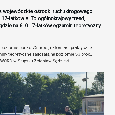
ez wojewódzkie ośrodki ruchu drogowego
ą 17-latkowie. To ogólnokrajowy trend,
 gdzie na 610 17-latków egzamin teoretyczny
 poziomie ponad 75 proc., natomiast praktyczne
iny teoretyczne zaliczają na poziomie 53 proc.,
r WORD w Słupsku Zbigniew Sędzicki.