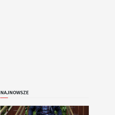
k
NAJNOWSZE