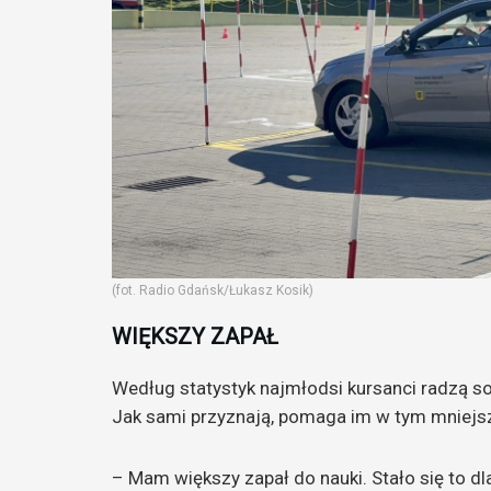
(fot. Radio Gdańsk/Łukasz Kosik)
WIĘKSZY ZAPAŁ
Według statystyk najmłodsi kursanci radzą sob
Jak sami przyznają, pomaga im w tym mniejsz
– Mam większy zapał do nauki. Stało się to dl