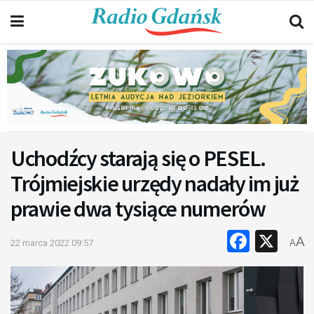
Uchodźcy starają się o PESEL.
Trójmiejskie urzędy nadały im już
prawie dwa tysiące numerów
Faceb
X
A
22 marca 2022 09:57
A