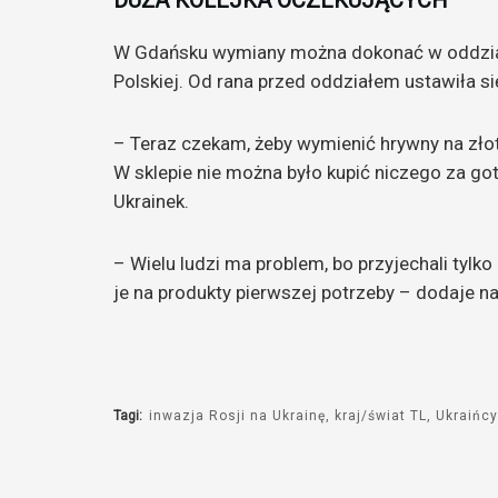
DUŻA KOLEJKA OCZEKUJĄCYCH
W Gdańsku wymiany można dokonać w oddziale
Polskiej. Od rana przed oddziałem ustawiła si
– Teraz czekam, żeby wymienić hrywny na złote.
W sklepie nie można było kupić niczego za g
Ukrainek.
– Wielu ludzi ma problem, bo przyjechali tyl
je na produkty pierwszej potrzeby – dodaje 
Tagi:
inwazja Rosji na Ukrainę
kraj/świat TL
Ukraińcy