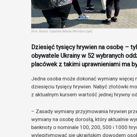
(Fot. Radio Gdańsk/Marta Włodarczyk)
Dziesięć tysięcy hrywien na osobę – t
obywatele Ukrainy w 52 wybranych odd
placówek z takimi uprawnieniami ma by
Jedna osoba może dokonać wymiany więcej niż
dziesięciu tysięcy hrywien. Nabyć złotówki mo
z aktualnym kursem wartość jednej hrywny 
– Zasady wymiany przyjmowania hrywien przez
wymiany na osobę dorosłą, który aktualnie wy
banknoty o nominale 100, 200, 500 i 1000 hr
wylegitymować się ukraińskim dowodem oso