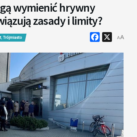
gą wymienić hrywny
iązują zasady i limity?
Faceboo
X
A
t
,
Trójmiasto
A