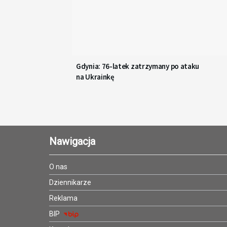
Gdynia: 76-latek zatrzymany po ataku
na Ukrainkę
Nawigacja
O nas
Dziennikarze
Reklama
BIP