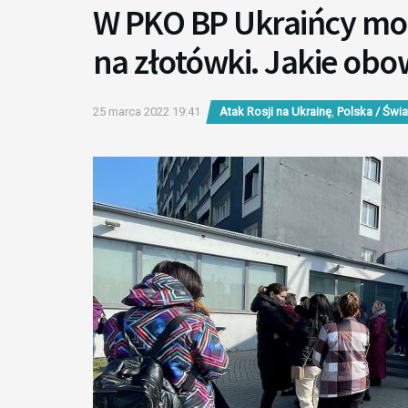
W PKO BP Ukraińcy mo
na złotówki. Jakie obow
25 marca 2022 19:41
Atak Rosji na Ukrainę
,
Polska / Świa