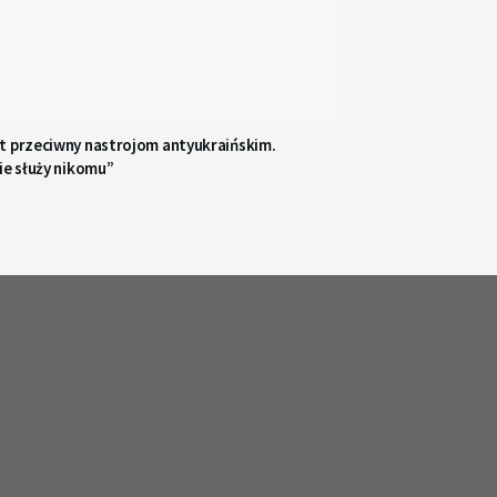
t przeciwny nastrojom antyukraińskim.
ie służy nikomu”