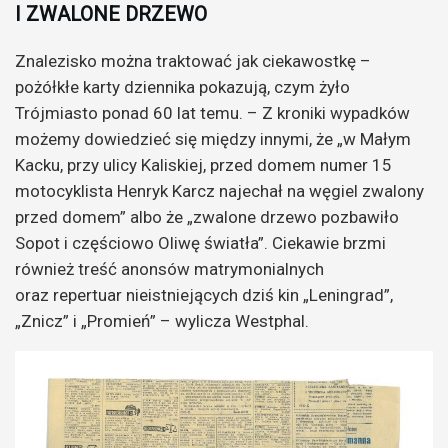
I ZWALONE DRZEWO
Znalezisko można traktować jak ciekawostkę –
pożółkłe karty dziennika pokazują, czym żyło
Trójmiasto ponad 60 lat temu. – Z kroniki wypadków
możemy dowiedzieć się między innymi, że „w Małym
Kacku, przy ulicy Kaliskiej, przed domem numer 15
motocyklista Henryk Karcz najechał na węgiel zwalony
przed domem” albo że „zwalone drzewo pozbawiło
Sopot i częściowo Oliwę światła”. Ciekawie brzmi
również treść anonsów matrymonialnych
oraz repertuar nieistniejących dziś kin „Leningrad”,
„Znicz” i „Promień” – wylicza Westphal.