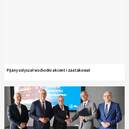
Pijany usłyszał wschodni akcent i zaatakował