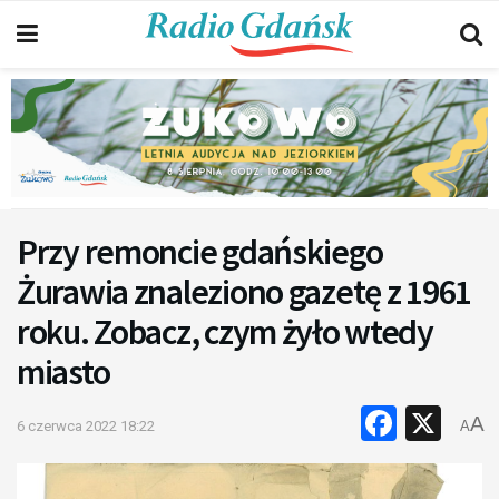
Przy remoncie gdańskiego
Żurawia znaleziono gazetę z 1961
roku. Zobacz, czym żyło wtedy
miasto
Faceb
X
A
6 czerwca 2022 18:22
A