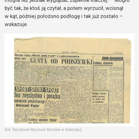
mogła też jednak wyglądać zupełnie inaczej. – Mogło
być tak, że ktoś ją czytał, a potem wyrzucił, wcisnął
w kąt, później położono podłogę i tak już zostało –
wskazuje.
(fot. Narodowe Muzeum Morskie w Gdańsku)