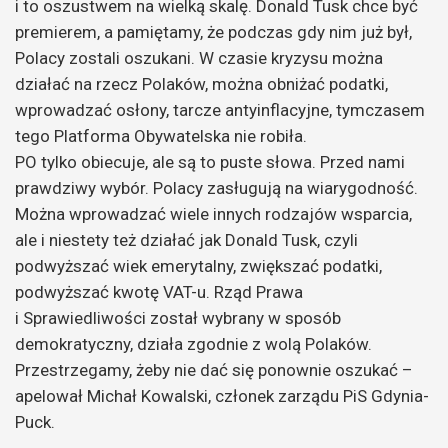
i to oszustwem na wielką skalę. Donald Tusk chce być
premierem, a pamiętamy, że podczas gdy nim już był,
Polacy zostali oszukani. W czasie kryzysu można
działać na rzecz Polaków, można obniżać podatki,
wprowadzać osłony, tarcze antyinflacyjne, tymczasem
tego Platforma Obywatelska nie robiła.
PO tylko obiecuje, ale są to puste słowa. Przed nami
prawdziwy wybór. Polacy zasługują na wiarygodność.
Można wprowadzać wiele innych rodzajów wsparcia,
ale i niestety też działać jak Donald Tusk, czyli
podwyższać wiek emerytalny, zwiększać podatki,
podwyższać kwotę VAT-u. Rząd Prawa
i Sprawiedliwości został wybrany w sposób
demokratyczny, działa zgodnie z wolą Polaków.
Przestrzegamy, żeby nie dać się ponownie oszukać –
apelował Michał Kowalski, członek zarządu PiS Gdynia-
Puck.