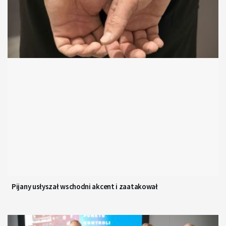
Pijany usłyszał wschodni akcent i zaatakował