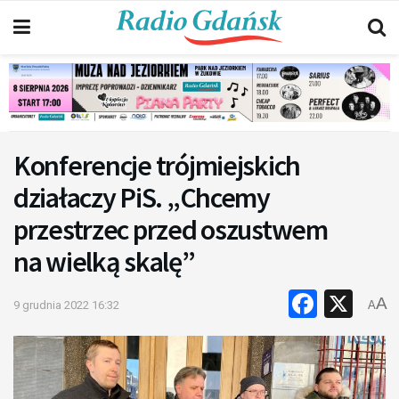
Konferencje trójmiejskich
działaczy PiS. „Chcemy
przestrzec przed oszustwem
na wielką skalę”
Faceb
X
A
9 grudnia 2022 16:32
A