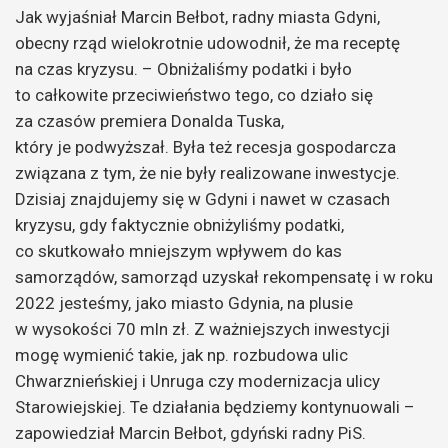
Jak wyjaśniał Marcin Bełbot, radny miasta Gdyni,
obecny rząd wielokrotnie udowodnił, że ma receptę
na czas kryzysu. – Obniżaliśmy podatki i było
to całkowite przeciwieństwo tego, co działo się
za czasów premiera Donalda Tuska,
który je podwyższał. Była też recesja gospodarcza
związana z tym, że nie były realizowane inwestycje.
Dzisiaj znajdujemy się w Gdyni i nawet w czasach
kryzysu, gdy faktycznie obniżyliśmy podatki,
co skutkowało mniejszym wpływem do kas
samorządów, samorząd uzyskał rekompensatę i w roku
2022 jesteśmy, jako miasto Gdynia, na plusie
w wysokości 70 mln zł. Z ważniejszych inwestycji
mogę wymienić takie, jak np. rozbudowa ulic
Chwarznieńskiej i Unruga czy modernizacja ulicy
Starowiejskiej. Te działania będziemy kontynuowali –
zapowiedział Marcin Bełbot, gdyński radny PiS.