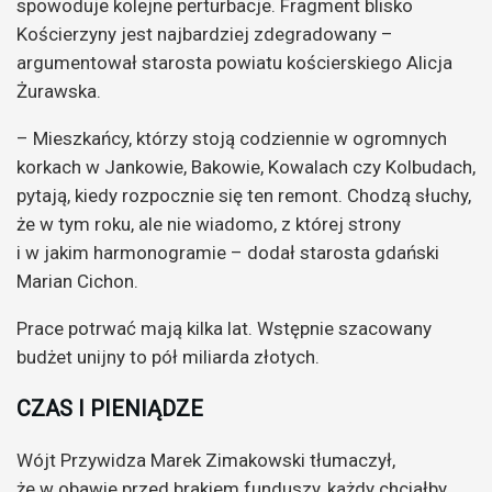
spowoduje kolejne perturbacje. Fragment blisko
Kościerzyny jest najbardziej zdegradowany –
argumentował starosta powiatu kościerskiego Alicja
Żurawska.
– Mieszkańcy, którzy stoją codziennie w ogromnych
korkach w Jankowie, Bakowie, Kowalach czy Kolbudach,
pytają, kiedy rozpocznie się ten remont. Chodzą słuchy,
że w tym roku, ale nie wiadomo, z której strony
i w jakim harmonogramie – dodał starosta gdański
Marian Cichon.
Prace potrwać mają kilka lat. Wstępnie szacowany
budżet unijny to pół miliarda złotych.
CZAS I PIENIĄDZE
Wójt Przywidza Marek Zimakowski tłumaczył,
że w obawie przed brakiem funduszy, każdy chciałby