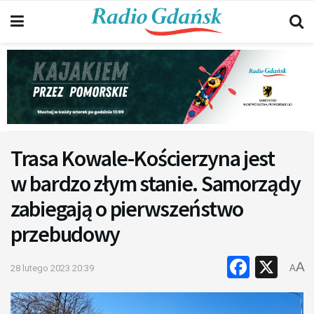
Trasa Kowale-Kościerzyna jest
w bardzo złym stanie. Samorządy
zabiegają o pierwszeństwo
przebudowy
Faceb
X
A
28 lutego 2023 20:39
A