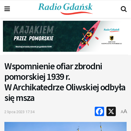
Wspomnienie ofiar zbrodni
pomorskiej 1939 r.
W Archikatedrze Oliwskiej odbyła
się msza
Faceb
X
A
2 lipca 2023 17:34
A