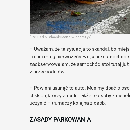
(Fot. Radio Gdańsk/Marta Włodarczyk)
– Uważam, że ta sytuacja to skandal, bo mie
To oni mają pierwszeństwo, a nie samochód 
zaobserwowałam, że samochód stoi tutaj już 
z przechodniów.
– Powinni usunąć to auto. Musimy dbać o os
bliskich, którzy zmarli. Także te osoby z niep
uczynić – tłumaczy kolejna z osób.
ZASADY PARKOWANIA