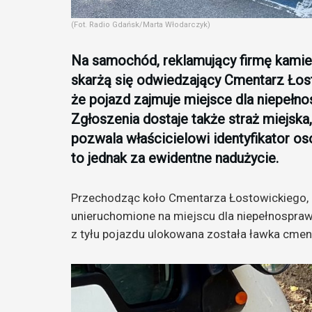
(Fot. Radio Gdańsk/Marta Włodarczyk)
Na samochód, reklamujący firmę kamien
skarżą się odwiedzający Cmentarz Łos
że pojazd zajmuje miejsce dla niepeł
Zgłoszenia dostaje także straż miejska,
pozwala właścicielowi identyfikator o
to jednak za ewidentne nadużycie.
Przechodząc koło Cmentarza Łostowickiego, 
unieruchomione na miejscu dla niepełnospraw
z tyłu pojazdu ulokowana została ławka cmen