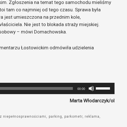
kim. Zgłoszenia na temat tego samochodu mieliśmy
toi tam co najmniej od tego czasu. Sprawa była
ra jest umieszczona na przednim kole,
ściciela. Nie jest to blokada straży miejskiej.
 osobowy – mówi Domachowska.
Cmentarzu Łostowickim odmówiła udzielenia
Używaj
00:00
strzałek
Marta Włodarczyk/ol
do
góry
oraz
z niepełnosprawnościami
parking
parkometr
reklama
do