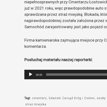
niepełnosprawnych przy Cmentarzu Łostowic
już w 2021 roku, więc prawdopodobnie auto s
sprawdzana przez straż miejską. Blokada, któ
najprawdopodobniej została założona przez wła
Samochód zarejestrowany jest jako pojazd
Firma kamieniarska zajmująca miejsce przy 
komentarza.
Posłuchaj materiału naszej reporterki:
Odtwarzacz
00:00
plików
dźwiękowych
Tagi:
cmentarz
Gdański Zarząd Dróg i Zieleni
osoby 
straż miejska