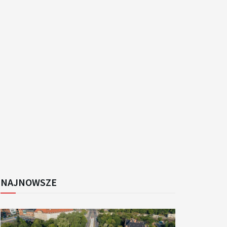
k
NAJNOWSZE