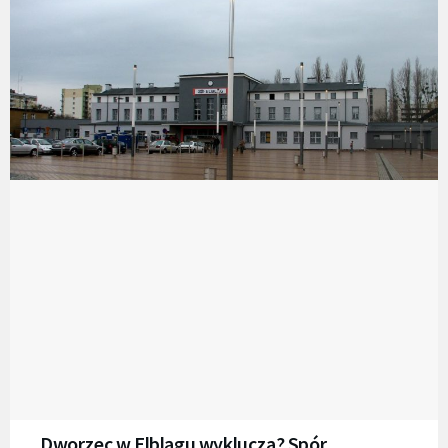
Dworzec w Elblągu wyklucza? Spór