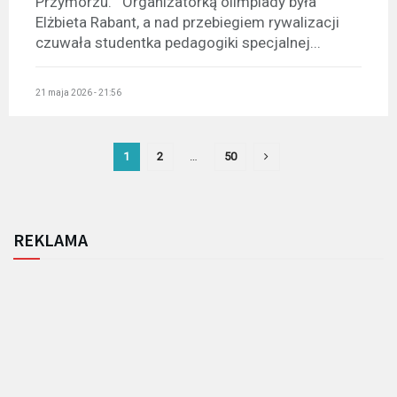
Przymorzu. Organizatorką olimpiady była
Elżbieta Rabant, a nad przebiegiem rywalizacji
czuwała studentka pedagogiki specjalnej...
21 maja 2026 - 21:56
1
2
…
50
REKLAMA