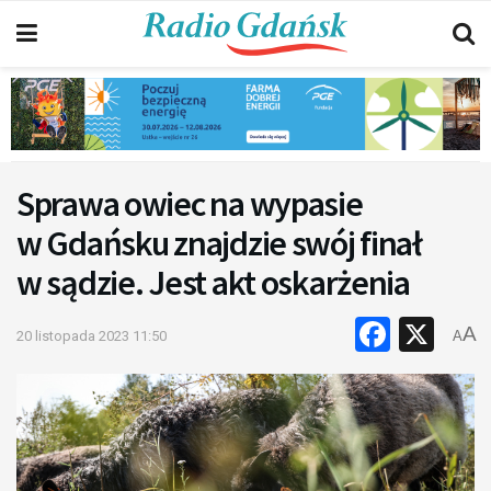
Sprawa owiec na wypasie
w Gdańsku znajdzie swój finał
w sądzie. Jest akt oskarżenia
Faceb
X
A
20 listopada 2023 11:50
A