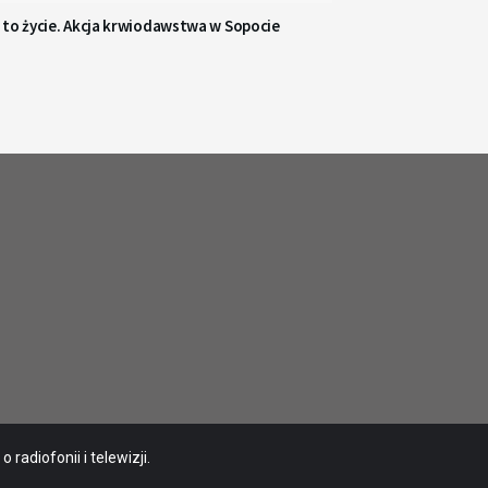
 to życie. Akcja krwiodawstwa w Sopocie
radiofonii i telewizji.