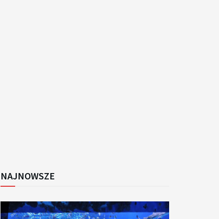
k
NAJNOWSZE