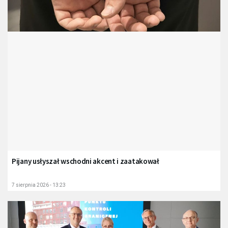
Pijany usłyszał wschodni akcent i zaatakował
7 sierpnia 2026 - 13:23