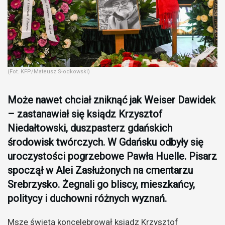
(Fot. KFP/Mateusz Słodkowski)
Może nawet chciał zniknąć jak Weiser Dawidek
– zastanawiał się ksiądz Krzysztof
Niedałtowski, duszpasterz gdańskich
środowisk twórczych. W Gdańsku odbyły się
uroczystości pogrzebowe Pawła Huelle. Pisarz
spoczął w Alei Zasłużonych na cmentarzu
Srebrzysko. Żegnali go bliscy, mieszkańcy,
politycy i duchowni różnych wyznań.
Mszę świętą koncelebrował ksiądz Krzysztof