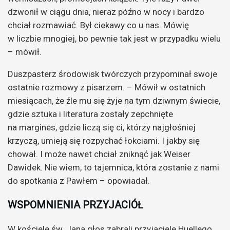
dzwonił w ciągu dnia, nieraz późno w nocy i bardzo
chciał rozmawiać. Był ciekawy co u nas. Mówię
w liczbie mnogiej, bo pewnie tak jest w przypadku wielu
– mówił.
Duszpasterz środowisk twórczych przypominał swoje
ostatnie rozmowy z pisarzem. – Mówił w ostatnich
miesiącach, że źle mu się żyje na tym dziwnym świecie,
gdzie sztuka i literatura zostały zepchnięte
na margines, gdzie liczą się ci, którzy najgłośniej
krzyczą, umieją się rozpychać łokciami. I jakby się
chował. I może nawet chciał zniknąć jak Weiser
Dawidek. Nie wiem, to tajemnica, która zostanie z nami
do spotkania z Pawłem – opowiadał.
WSPOMNIENIA PRZYJACIÓŁ
W kościele św. Jana głos zabrali przyjaciele Huellego,