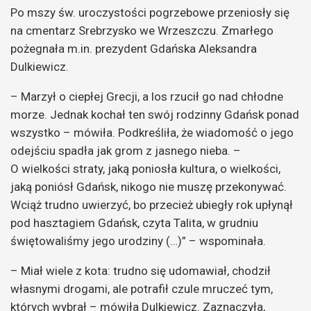
Po mszy św. uroczystości pogrzebowe przeniosły się
na cmentarz Srebrzysko we Wrzeszczu. Zmarłego
pożegnała m.in. prezydent Gdańska Aleksandra
Dulkiewicz.
– Marzył o ciepłej Grecji, a los rzucił go nad chłodne
morze. Jednak kochał ten swój rodzinny Gdańsk ponad
wszystko – mówiła. Podkreśliła, że wiadomość o jego
odejściu spadła jak grom z jasnego nieba. –
O wielkości straty, jaką poniosła kultura, o wielkości,
jaką poniósł Gdańsk, nikogo nie muszę przekonywać.
Wciąż trudno uwierzyć, bo przecież ubiegły rok upłynął
pod hasztagiem Gdańsk, czyta Talita, w grudniu
świętowaliśmy jego urodziny (…)” – wspominała.
– Miał wiele z kota: trudno się udomawiał, chodził
własnymi drogami, ale potrafił czule mruczeć tym,
których wybrał – mówiła Dulkiewicz. Zaznaczyła,