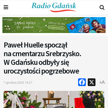
Paweł Huelle spoczął
na cmentarzu Srebrzysko.
W Gdańsku odbyły się
uroczystości pogrzebowe
Faceb
X
A
7 grudnia 2023 16:27
A