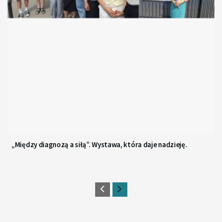
„Między diagnozą a siłą”. Wystawa, która daje nadzieję.