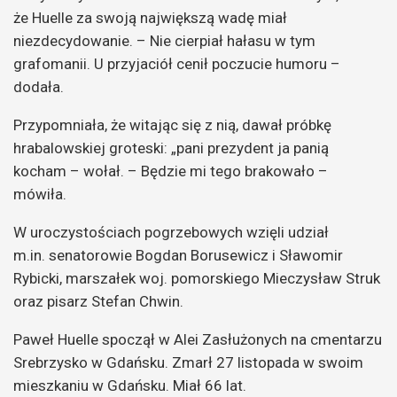
że Huelle za swoją największą wadę miał
niezdecydowanie. – Nie cierpiał hałasu w tym
grafomanii. U przyjaciół cenił poczucie humoru –
dodała.
Przypomniała, że witając się z nią, dawał próbkę
hrabalowskiej groteski: „pani prezydent ja panią
kocham – wołał. – Będzie mi tego brakowało –
mówiła.
W uroczystościach pogrzebowych wzięli udział
m.in. senatorowie Bogdan Borusewicz i Sławomir
Rybicki, marszałek woj. pomorskiego Mieczysław Struk
oraz pisarz Stefan Chwin.
Paweł Huelle spoczął w Alei Zasłużonych na cmentarzu
Srebrzysko w Gdańsku. Zmarł 27 listopada w swoim
mieszkaniu w Gdańsku. Miał 66 lat.