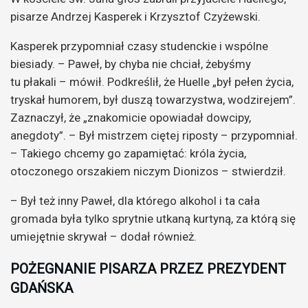
pisarze Andrzej Kasperek i Krzysztof Czyżewski.
Kasperek przypomniał czasy studenckie i wspólne
biesiady. – Paweł, by chyba nie chciał, żebyśmy
tu płakali – mówił. Podkreślił, że Huelle „był pełen życia,
tryskał humorem, był duszą towarzystwa, wodzirejem”.
Zaznaczył, że „znakomicie opowiadał dowcipy,
anegdoty”. – Był mistrzem ciętej riposty – przypomniał.
– Takiego chcemy go zapamiętać: króla życia,
otoczonego orszakiem niczym Dionizos – stwierdził.
– Był też inny Paweł, dla którego alkohol i ta cała
gromada była tylko sprytnie utkaną kurtyną, za którą się
umiejętnie skrywał – dodał również.
POŻEGNANIE PISARZA PRZEZ PREZYDENT
GDAŃSKA