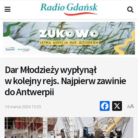
Dar Młodzieży wypłynął
w kolejny rejs. Najpierw zawinie
do Antwerpii
Faceb
X
A
14 marca 2024 15:25
A