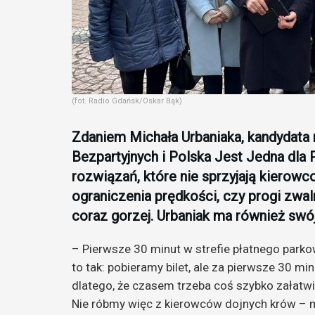
(fot. Radio Gdańsk/Oskar Bąk)
Zdaniem Michała Urbaniaka, kandydata n
Bezpartyjnych i Polska Jest Jedna dla
rozwiązań, które nie sprzyjają kierow
ograniczenia prędkości, czy progi zwal
coraz gorzej. Urbaniak ma również swó
– Pierwsze 30 minut w strefie płatnego park
to tak: pobieramy bilet, ale za pierwsze 30 m
dlatego, że czasem trzeba coś szybko załatwi
Nie róbmy więc z kierowców dojnych krów – 