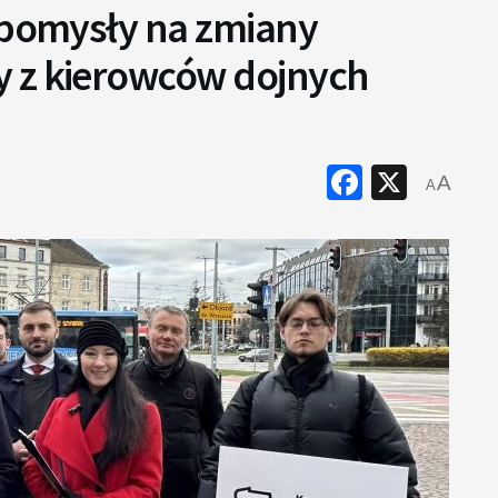
o pomysły na zmiany
y z kierowców dojnych
Faceboo
X
A
A