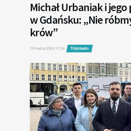
Michał Urbaniak i jeg
w Gdańsku: „Nie róbm
krów”
19 marca 2024 17:24
Trójmiasto