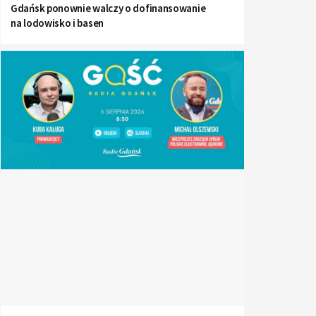
Gdańsk ponownie walczy o dofinansowanie
na lodowisko i basen