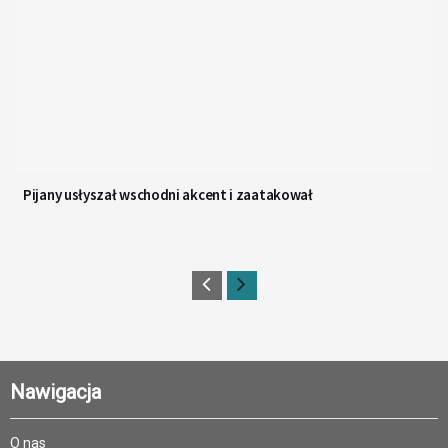
Pijany usłyszał wschodni akcent i zaatakował
Nawigacja
O nas