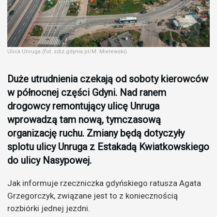
Ulica Unruga (fot. zdiz.gdynia.pl/M. Mielewski)
Duże utrudnienia czekają od soboty kierowców
w północnej części Gdyni. Nad ranem
drogowcy remontujący ulicę Unruga
wprowadzą tam nową, tymczasową
organizację ruchu. Zmiany będą dotyczyły
splotu ulicy Unruga z Estakadą Kwiatkowskiego
do ulicy Nasypowej.
Jak informuje rzeczniczka gdyńskiego ratusza Agata
Grzegorczyk, związane jest to z koniecznością
rozbiórki jednej jezdni.