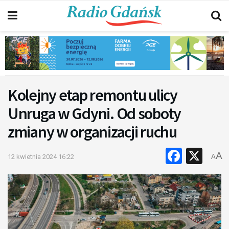
Kolejny etap remontu ulicy
Unruga w Gdyni. Od soboty
zmiany w organizacji ruchu
Faceb
X
A
12 kwietnia 2024 16:22
A