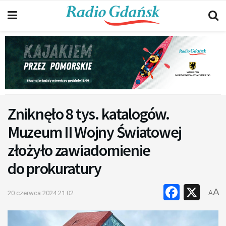
Zniknęło 8 tys. katalogów.
Muzeum II Wojny Światowej
złożyło zawiadomienie
do prokuratury
Faceb
X
A
20 czerwca 2024 21:02
A