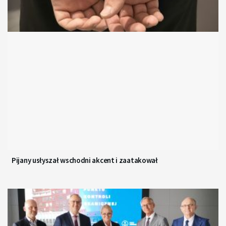
Pijany usłyszał wschodni akcent i zaatakował