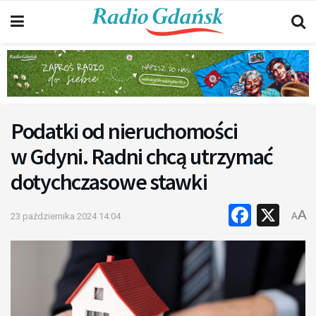
Podatki od nieruchomości
w Gdyni. Radni chcą utrzymać
dotychczasowe stawki
Faceb
X
A
23 października 2024 14:04
A