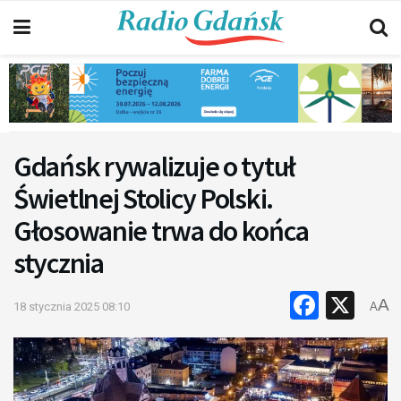
Gdańsk rywalizuje o tytuł
Świetlnej Stolicy Polski.
Głosowanie trwa do końca
stycznia
Faceb
X
A
18 stycznia 2025 08:10
A