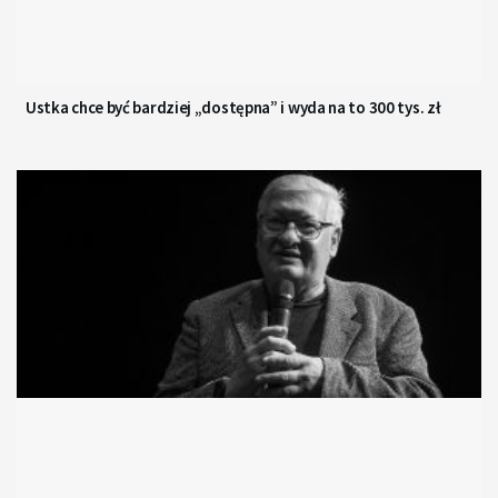
Ustka chce być bardziej „dostępna” i wyda na to 300 tys. zł