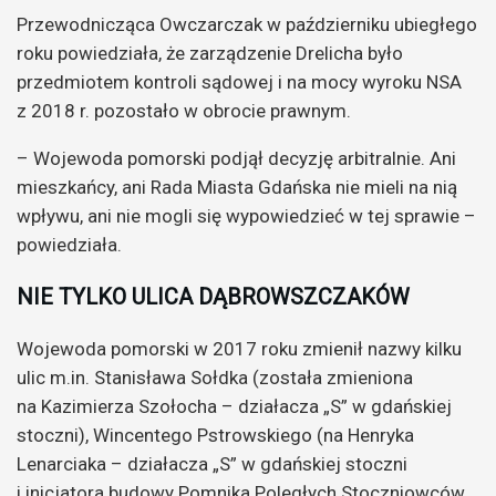
Przewodnicząca Owczarczak w październiku ubiegłego
roku powiedziała, że zarządzenie Drelicha było
przedmiotem kontroli sądowej i na mocy wyroku NSA
z 2018 r. pozostało w obrocie prawnym.
– Wojewoda pomorski podjął decyzję arbitralnie. Ani
mieszkańcy, ani Rada Miasta Gdańska nie mieli na nią
wpływu, ani nie mogli się wypowiedzieć w tej sprawie –
powiedziała.
NIE TYLKO ULICA DĄBROWSZCZAKÓW
Wojewoda pomorski w 2017 roku zmienił nazwy kilku
ulic m.in. Stanisława Sołdka (została zmieniona
na Kazimierza Szołocha – działacza „S” w gdańskiej
stoczni), Wincentego Pstrowskiego (na Henryka
Lenarciaka – działacza „S” w gdańskiej stoczni
i inicjatora budowy Pomnika Poległych Stoczniowców