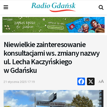
Niewielkie zainteresowanie
konsultacjami ws. zmiany nazwy
ul. Lecha Kaczyńskiego
w Gdańsku
Faceb
X
A
21 stycznia 2025 17:19
A