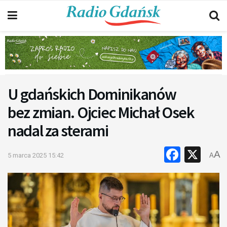
U gdańskich Dominikanów
bez zmian. Ojciec Michał Osek
nadal za sterami
Faceb
X
A
5 marca 2025 15:42
A