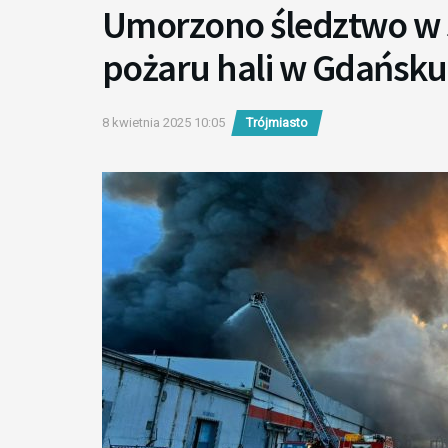
Umorzono śledztwo w 
pożaru hali w Gdańsk
8 kwietnia 2025 10:05
Trójmiasto