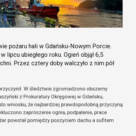
wie pożaru hali w Gdańsku-Nowym Porcie.
w lipcu ubiegłego roku. Ogień objął 6,5
hni. Przez cztery doby walczyło z nim pół
e przyczynił. W śledztwie zgromadzono obszerny
uszyński z Prokuratury Okręgowej w Gdańsku,
 do wniosku, że najbardziej prawdopodobną przyczyną
kluczono zaprószenie ognia, podpalenie, prace
żar powstał pomiędzy poszyciem dachu a sufitem