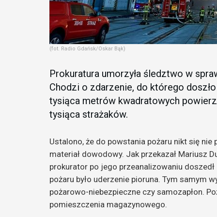
(fot. Radio Gdańsk/Oskar Bąk)
Prokuratura umorzyła śledztwo w spra
Chodzi o zdarzenie, do którego doszło 
tysiąca metrów kwadratowych powierzc
tysiąca strażaków.
Ustalono, że do powstania pożaru nikt się ni
materiał dowodowy. Jak przekazał Mariusz D
prokurator po jego przeanalizowaniu doszedł
pożaru było uderzenie pioruna. Tym samym wy
pożarowo-niebezpieczne czy samozapłon. Po
pomieszczenia magazynowego.