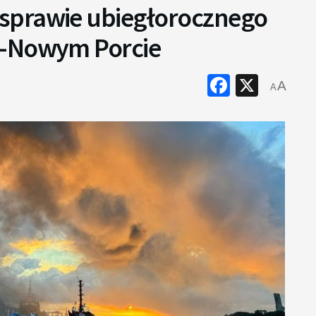
sprawie ubiegłorocznego
u-Nowym Porcie
Faceboo
X
A
A