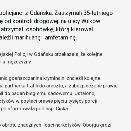
 policjanci z Gdańska. Zatrzymali 35-letniego
ę od kontroli drogowej: na ulicy Wilków
atrzymali osobówkę, którą kierował
leźli marihuanę i amfetaminę.
kiej Policji w Gdańsku przekazała, że kolejne
niu mężczyzny.
ia gdańszczanina kryminalni znaleźli kolejne
ia partnerka trafili do aresztu, a zabezpieczone prawie
ali do badań biegłemu sądowemu. Ustalono,
otyków w postaci prawie pięciu tysięcy porcji
– poinformowała podinsp. Ciska.
 obrotu znacznych ilości narkotyków. Obojgu grozi