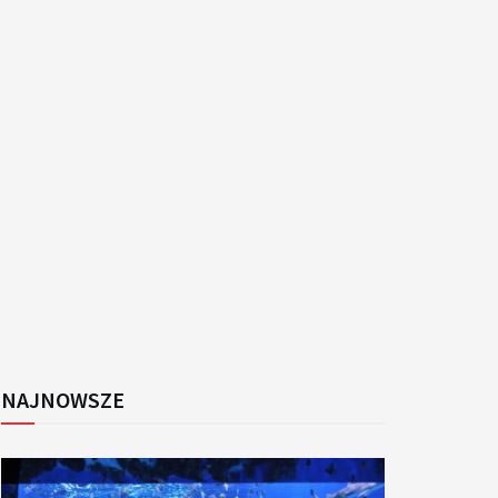
k
NAJNOWSZE