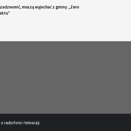
 zadzwonić, muszą wyjechać z gminy. „Zero
aktu”
radiofonii i telewizji.