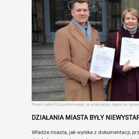
Poseł i radni PiS poinformowali, że prokuratura zajęła się spra
DZIAŁANIA MIASTA BYŁY NIEWYST
Władze miasta, jak wynika z dokumentacji, pr