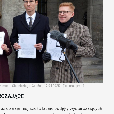
wą mostu Siennickiego. Gdańsk, 17.04.2025 r. (fot. mat. pras.)
ARCZAJĄCE
zez co najmniej sześć lat nie podjęły wystarczających