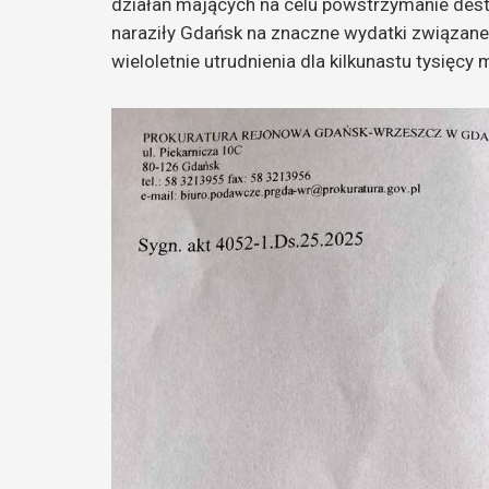
działań mających na celu powstrzymanie dest
naraziły Gdańsk na znaczne wydatki związan
wieloletnie utrudnienia dla kilkunastu tysięc