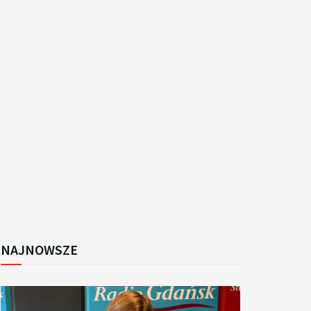
k
NAJNOWSZE