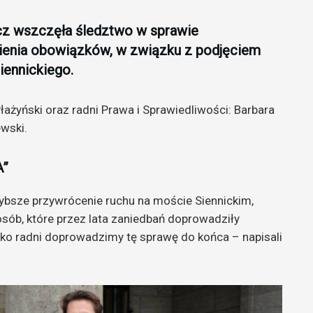
z wszczęła śledztwo w sprawie
nienia obowiązków, w związku z podjęciem
iennickiego.
łażyński oraz radni Prawa i Sprawiedliwości: Barbara
wski.
A”
ybsze przywrócenie ruchu na moście Siennickim,
osób, które przez lata zaniedbań doprowadziły
ko radni doprowadzimy tę sprawę do końca – napisali