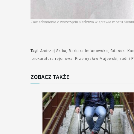
Zawiadomienie o wszczęciu śledztwa w sprawie mostu Siennick
Tagi:
Andrzej Skiba
Barbara Imianowska
Gdańsk
Kac
prokuratura rejonowa
Przemysław Majewski
radni P
ZOBACZ TAKŻE