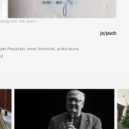
iego (fot. mat. pras.)
js/puch
per Płażyński
most Siennicki
prokuratura
iS