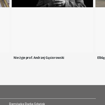
Nie żyje prof. Andrzej Gąsiorowski
Elbl
Ramówka Radia Gdańsk