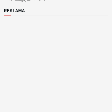
ulica Unruga
utrudnienia
REKLAMA