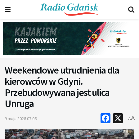
Weekendowe utrudnienia dla
kierowców w Gdyni.
Przebudowywana jest ulica
Unruga
Faceb
X
A
9 maja 2025 07:05
A