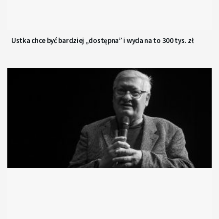
Ustka chce być bardziej „dostępna” i wyda na to 300 tys. zł