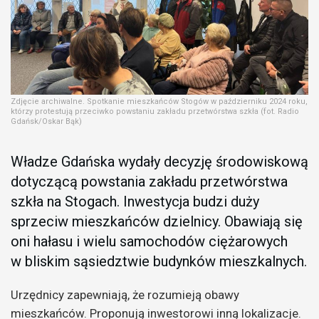
Zdjęcie archiwalne. Spotkanie mieszkańców Stogów w październiku 2024 roku,
którzy protestują przeciwko powstaniu zakładu przetwórstwa szkła (fot. Radio
Gdańsk/Oskar Bąk)
Władze Gdańska wydały decyzję środowiskową
dotyczącą powstania zakładu przetwórstwa
szkła na Stogach. Inwestycja budzi duży
sprzeciw mieszkańców dzielnicy. Obawiają się
oni hałasu i wielu samochodów ciężarowych
w bliskim sąsiedztwie budynków mieszkalnych.
Urzędnicy zapewniają, że rozumieją obawy
mieszkańców. Proponują inwestorowi inną lokalizacje.