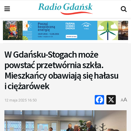
W Gdańsku-Stogach może
powstać przetwórnia szkła.
Mieszkańcy obawiają się hałasu
i ciężarówek
Faceb
X
A
12 maja 2025 16:50
A