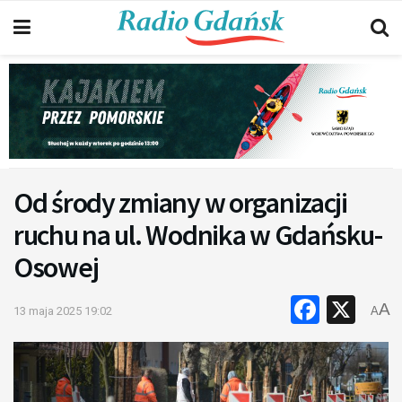
Od środy zmiany w organizacji
ruchu na ul. Wodnika w Gdańsku-
Osowej
Faceb
X
A
13 maja 2025 19:02
A