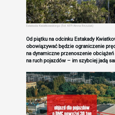
Estakada Kwiatkowskiego (fot. KFP/Anna Rezulak)
Od piątku na odcinku Estakady Kwiatko
obowiązywać będzie ograniczenie pręd
na dynamiczne przenoszenie obciążeń cz
na ruch pojazdów – im szybciej jadą sa