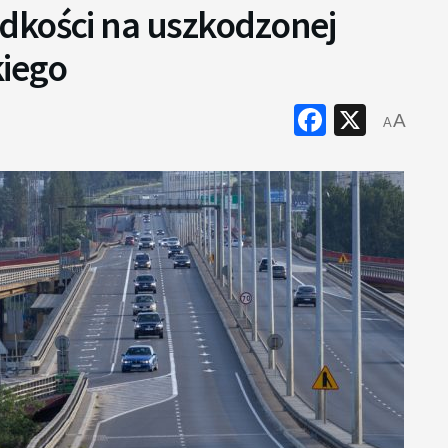
dkości na uszkodzonej
kiego
Faceboo
X
A
A