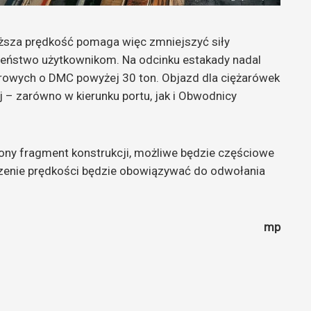
iższa prędkość pomaga więc zmniejszyć siły
czeństwo użytkownikom. Na odcinku estakady nadal
rowych o DMC powyżej 30 ton. Objazd dla ciężarówek
j – zarówno w kierunku portu, jak i Obwodnicy
ony fragment konstrukcji, możliwe będzie częściowe
czenie prędkości będzie obowiązywać do odwołania
mp