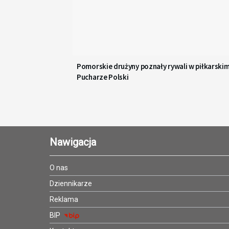
Pomorskie drużyny poznały rywali w piłkarski
Pucharze Polski
Nawigacja
O nas
Dziennikarze
Reklama
BIP