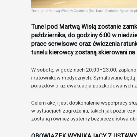
Tunel pod Martwą Wisłą w Gdańsku (fot. Karol Stańczak/gdansk.pl
Tunel pod Martwą Wisłą zostanie zamkn
października, do godziny 6:00 w niedzi
prace serwisowe oraz ćwiczenia ratun
tunelu kierowcy zostaną skierowani na 
W sobotę, w godzinach 20:00–23:00, zaplanowa
i ratowników medycznych. Symulowane będą d
pojazdów oraz ewakuacja poszkodowanych z 
Celem akcji jest doskonalenie współpracy służ
w sytuacjach zagrożenia, takich jak pożar cz
zostaną również systemy bezpieczeństwa obie
OBOWIĄZEK WYNIKAJĄCY Z USTAWY