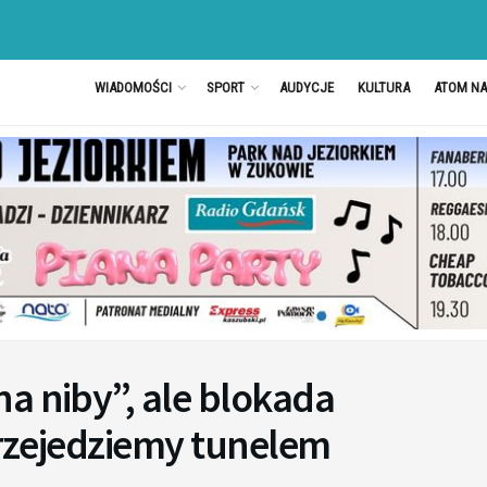
WIADOMOŚCI
SPORT
AUDYCJE
KULTURA
ATOM N
a niby”, ale blokada
 przejedziemy tunelem