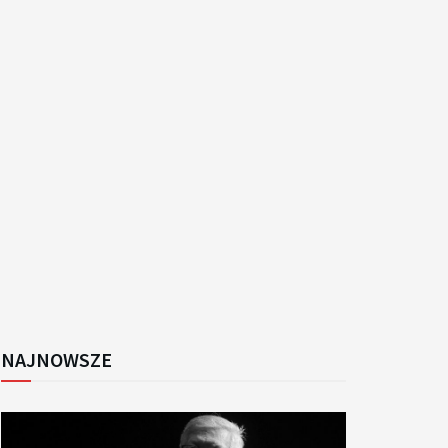
k
NAJNOWSZE