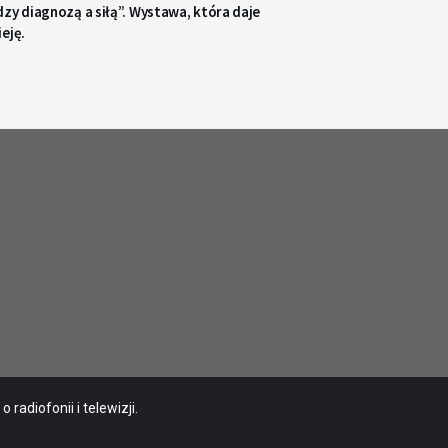
zy diagnozą a siłą”. Wystawa, która daje
eję.
radiofonii i telewizji.