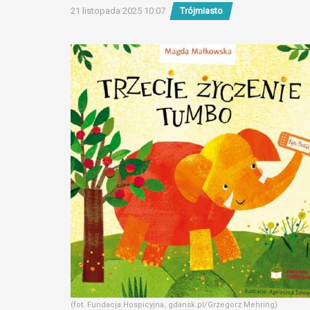
21 listopada 2025 10:07
Trójmiasto
(fot. Fundacja Hospicyjna, gdansk.pl/Grzegorz Mehring)