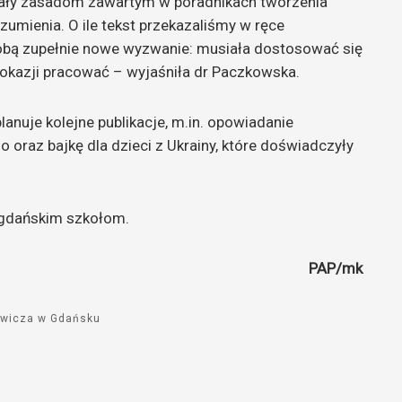
legały zasadom zawartym w poradnikach tworzenia
rozumienia. O ile tekst przekazaliśmy w ręce
d sobą zupełnie nowe wyzwanie: musiała dostosować się
 okazji pracować – wyjaśniła dr Paczkowska.
anuje kolejne publikacje, m.in. opowiadanie
 oraz bajkę dla dzieci z Ukrainy, które doświadczyły
 gdańskim szkołom.
PAP/mk
iewicza w Gdańsku