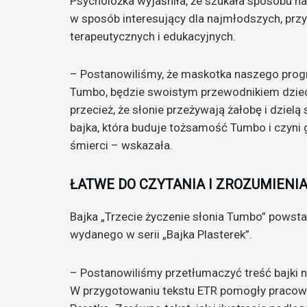
Psycholożka wyjaśniła, że szukała sposobu n
w sposób interesujący dla najmłodszych, pr
terapeutycznych i edukacyjnych.
– Postanowiliśmy, że maskotka naszego prog
Tumbo, będzie swoistym przewodnikiem dzieci
przecież, że słonie przeżywają żałobę i dziel
bajka, która buduje tożsamość Tumbo i czyn
śmierci – wskazała.
ŁATWE DO CZYTANIA I ZROZUMIENI
Bajka „Trzecie życzenie słonia Tumbo” powst
wydanego w serii „Bajka Plasterek”.
– Postanowiliśmy przetłumaczyć treść bajki na
W przygotowaniu tekstu ETR pomogły pracown