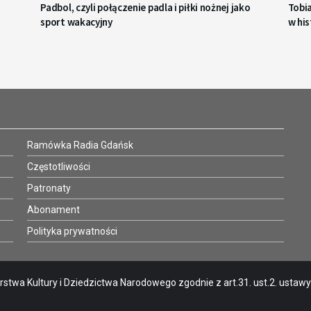
Padbol, czyli połączenie padla i piłki nożnej jako
Tobi
sport wakacyjny
w his
Ramówka Radia Gdańsk
Częstotliwości
Patronaty
Abonament
Polityka prywatności
stwa Kultury i Dziedzictwa Narodowego zgodnie z art.31. ust.2. ustawy o 