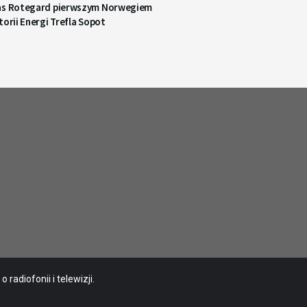
as Rotegard pierwszym Norwegiem
torii Energi Trefla Sopot
radiofonii i telewizji.