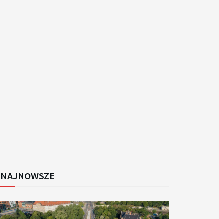
k
NAJNOWSZE