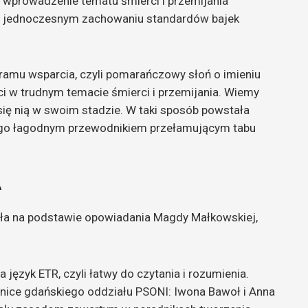
a wprowadzenie tematu śmierci i przemijania
zy jednoczesnym zachowaniu standardów bajek
ramu wsparcia, czyli pomarańczowy słoń o imieniu
 w trudnym temacie śmierci i przemijania. Wiemy
ą się nią w swoim stadzie. W taki sposób powstała
i go łagodnym przewodnikiem przełamującym tabu
A
ała na podstawie opowiadania Magdy Małkowskiej,
 język ETR, czyli łatwy do czytania i rozumienia.
ice gdańskiego oddziału PSONI: Iwona Bawoł i Anna