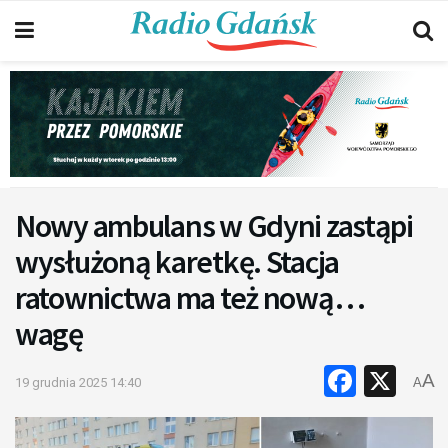
Nowy ambulans w Gdyni zastąpi
wysłużoną karetkę. Stacja
ratownictwa ma też nową…
wagę
Faceb
X
A
19 grudnia 2025 14:40
A