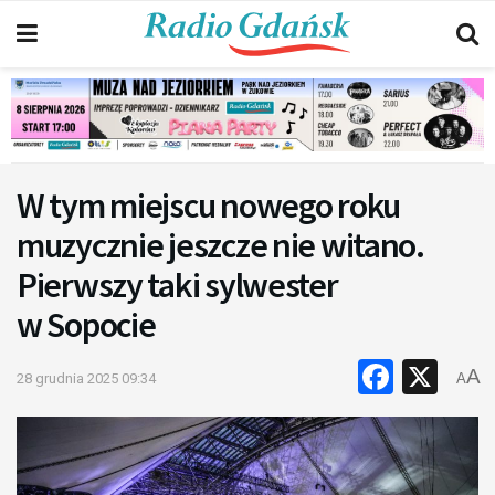
W tym miejscu nowego roku
muzycznie jeszcze nie witano.
Pierwszy taki sylwester
w Sopocie
Faceb
X
A
28 grudnia 2025 09:34
A