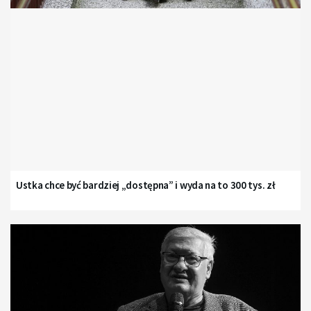
Ustka chce być bardziej „dostępna” i wyda na to 300 tys. zł