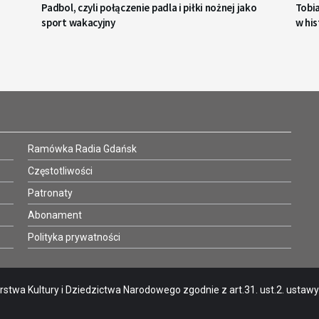
Padbol, czyli połączenie padla i piłki nożnej jako
Tobi
sport wakacyjny
w his
Ramówka Radia Gdańsk
Częstotliwości
Patronaty
Abonament
Polityka prywatności
stwa Kultury i Dziedzictwa Narodowego zgodnie z art.31. ust.2. ustawy o 