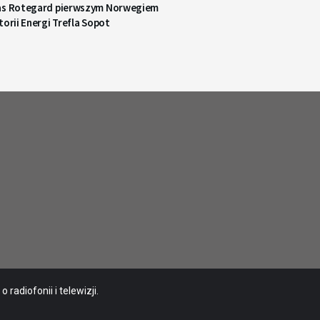
as Rotegard pierwszym Norwegiem
torii Energi Trefla Sopot
radiofonii i telewizji.