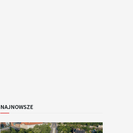
k
NAJNOWSZE