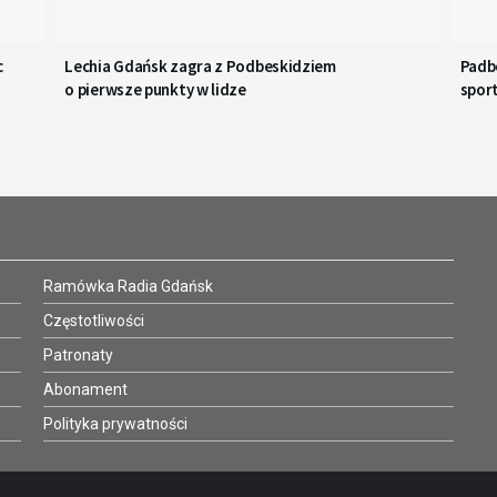
c
Lechia Gdańsk zagra z Podbeskidziem
Padbo
o pierwsze punkty w lidze
spor
Ramówka Radia Gdańsk
Częstotliwości
Patronaty
Abonament
Polityka prywatności