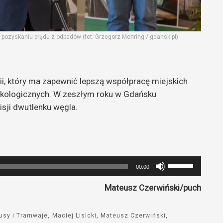
ej pozyskaniu prądu z odpadów (fot. Grzegorz Mehring / gdansk.pl)
i, który ma zapewnić lepszą współpracę miejskich
 ekologicznych. W zeszłym roku w Gdańsku
sji dwutlenku węgla.
Używaj
00:00
strzałek
Mateusz Czerwiński/puch
do
góry
oraz
usy i Tramwaje
Maciej Lisicki
Mateusz Czerwiński