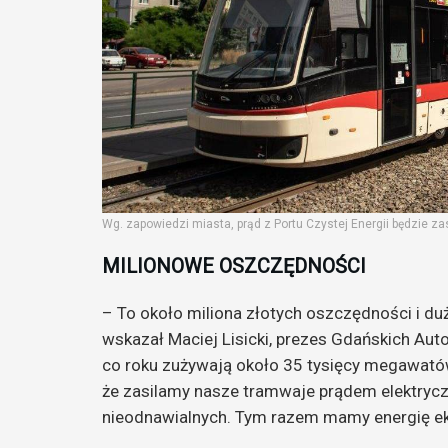
Wg. zapowiedzi miasta, prąd z Portu Czystej Energii będzie zas
MILIONOWE OSZCZĘDNOŚCI
– To około miliona złotych oszczędności i d
wskazał Maciej Lisicki, prezes Gdańskich Au
co roku zużywają około 35 tysięcy megawatów
że zasilamy nasze tramwaje prądem elektryczn
nieodnawialnych. Tym razem mamy energię ekol