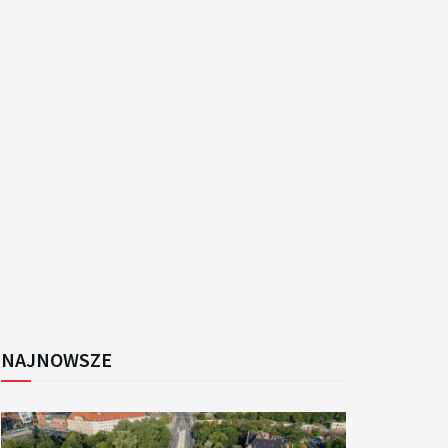
k
NAJNOWSZE