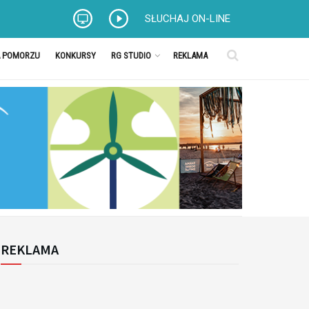
SŁUCHAJ ON-LINE
A POMORZU
KONKURSY
RG STUDIO
REKLAMA
REKLAMA