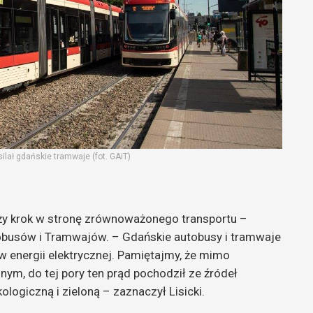
ilał gdańskie tramwaje (fot. GAiT)
uży krok w stronę zrównoważonego transportu –
tobusów i Tramwajów. – Gdańskie autobusy i tramwaje
 energii elektrycznej. Pamiętajmy, że mimo
ym, do tej pory ten prąd pochodził ze źródeł
ogiczną i zieloną – zaznaczył Lisicki.