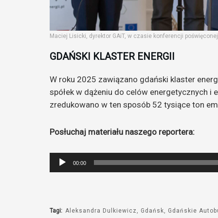
Maciej Lisicki, dyrektor GAiT, w czasie konferencji poświęcon
GDAŃSKI KLASTER ENERGII
W roku 2025 zawiązano gdański klaster energi
spółek w dążeniu do celów energetycznych i
zredukowano w ten sposób 52 tysiące ton emi
Posłuchaj materiału naszego reportera:
Odtwarzacz
00:00
plików
dźwiękowych
Tagi:
Aleksandra Dulkiewicz
Gdańsk
Gdańskie Autob