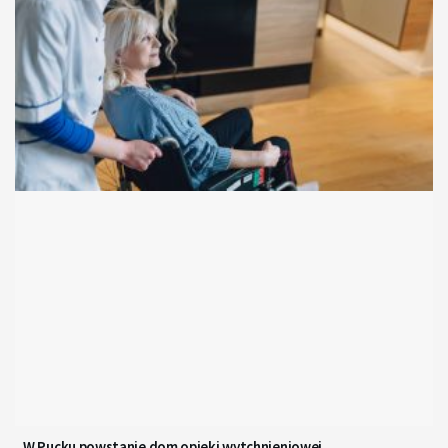
W Pucku powstanie dom opieki wytchnieniowej