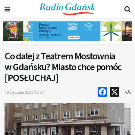
Co dalej z Teatrem Mostownia
w Gdańsku? Miasto chce pomóc
[POSŁUCHAJ]
Faceb
X
A
19 stycznia 2026 13:57
A