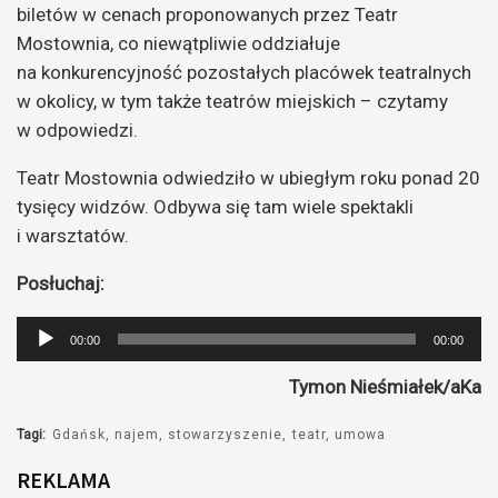
biletów w cenach proponowanych przez Teatr
Mostownia, co niewątpliwie oddziałuje
na konkurencyjność pozostałych placówek teatralnych
w okolicy, w tym także teatrów miejskich – czytamy
w odpowiedzi.
Teatr Mostownia odwiedziło w ubiegłym roku ponad 20
tysięcy widzów. Odbywa się tam wiele spektakli
i warsztatów.
Posłuchaj:
Odtwarzacz
00:00
00:00
plików
Tymon Nieśmiałek/aKa
dźwiękowych
Tagi:
Gdańsk
najem
stowarzyszenie
teatr
umowa
REKLAMA