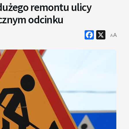
 dużego remontu ulicy
icznym odcinku
Faceboo
X
A
A