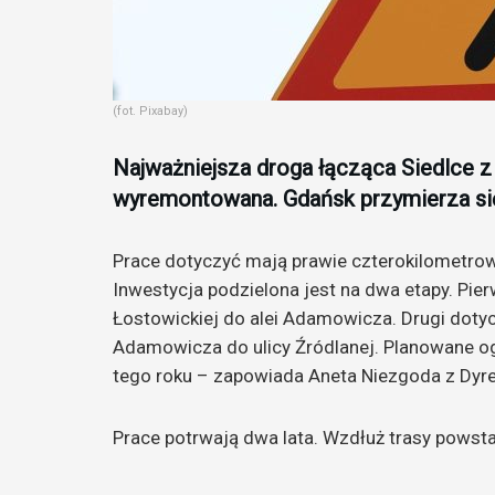
(fot. Pixabay)
Najważniejsza droga łącząca Siedlce 
wyremontowana. Gdańsk przymierza się
Prace dotyczyć mają prawie czterokilometrowe
Inwestycja podzielona jest na dwa etapy. Pi
Łostowickiej do alei Adamowicza. Drugi doty
Adamowicza do ulicy Źródlanej. Planowane o
tego roku – zapowiada Aneta Niezgoda z Dyr
Prace potrwają dwa lata. Wzdłuż trasy powst