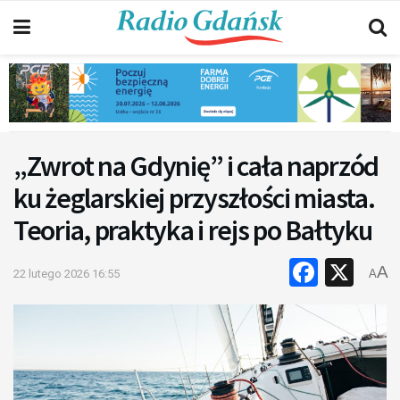
„Zwrot na Gdynię” i cała naprzód
ku żeglarskiej przyszłości miasta.
Teoria, praktyka i rejs po Bałtyku
Faceb
X
A
22 lutego 2026 16:55
A