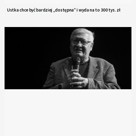
Ustka chce być bardziej „dostępna” i wyda na to 300 tys. zł