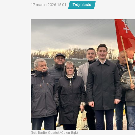
17 marca 2026 15:01
Trójmiasto
(fot. Radio Gdańsk/Oskar Bąk)