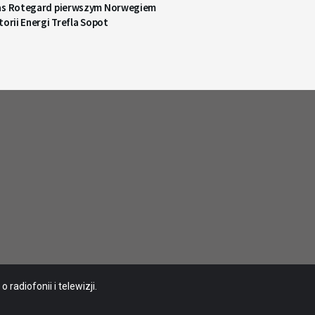
as Rotegard pierwszym Norwegiem
torii Energi Trefla Sopot
radiofonii i telewizji.