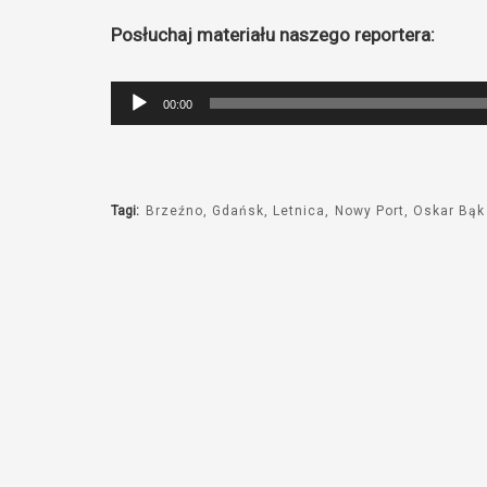
Posłuchaj materiału naszego reportera:
Odtwarzacz
00:00
plików
dźwiękowych
Tagi:
Brzeźno
Gdańsk
Letnica
Nowy Port
Oskar Bąk