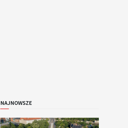
k
NAJNOWSZE