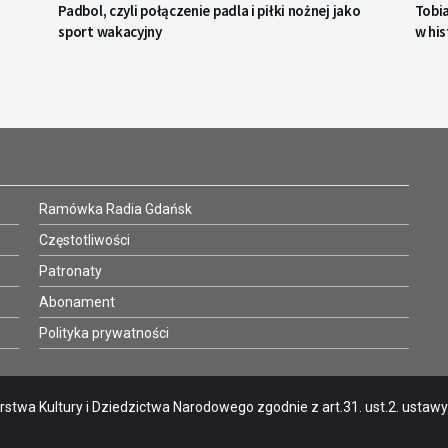
Padbol, czyli połączenie padla i piłki nożnej jako
Tobi
sport wakacyjny
w his
Ramówka Radia Gdańsk
Częstotliwości
Patronaty
Abonament
Polityka prywatności
stwa Kultury i Dziedzictwa Narodowego zgodnie z art.31. ust.2. ustawy o 