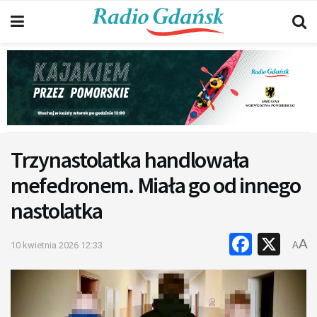
Trzynastolatka handlowała
mefedronem. Miała go od innego
nastolatka
Faceb
X
A
10 kwietnia 2026 12:33
A